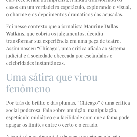
casos em um verdadeiro espetáculo, explorando o visual,
o charme e os depoimentos dramáticos das acusadas.
Foi nesse contexto que a jornalista
Maurine Dallas
Watkins,
que cobria os julgamentos, decidiu
transformar sua experiência em uma peça de teatro.
Assim nasceu “Chicago”, uma crítica afiada ao sistema
judicial e à sociedade obcecada por escândalos e
celebridades instantâneas.
Uma sátira que virou
fenômeno
Por trás do brilho e das plumas, “Chicago” é uma crítica
social poderosa. Fala sobre ambição, manipulação,
espetáculo midiático e a facilidade com que a fama pode
apagar os limites entre o certo e o errado.
A ironia é a protagonista da peça: os crimes não são