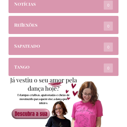
Notícias
0
Reflexões
0
Sapateado
0
Tango
0