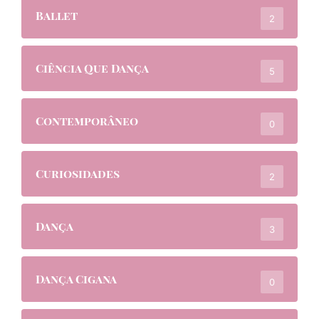
Ballet
2
Ciência Que Dança
5
Contemporâneo
0
Curiosidades
2
Dança
3
Dança Cigana
0