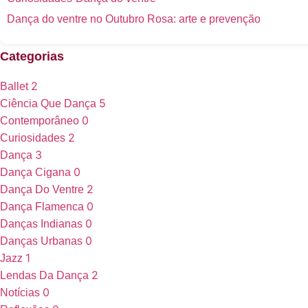
Dança do ventre no Outubro Rosa: arte e prevenção
Categorias
2
Ballet
5
Ciência Que Dança
0
Contemporâneo
2
Curiosidades
3
Dança
0
Dança Cigana
2
Dança Do Ventre
0
Dança Flamenca
0
Danças Indianas
0
Danças Urbanas
1
Jazz
2
Lendas Da Dança
0
Notícias