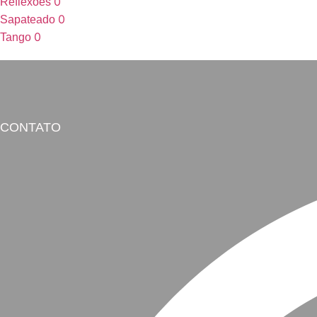
0
Reflexões
0
Sapateado
0
Tango
CONTATO