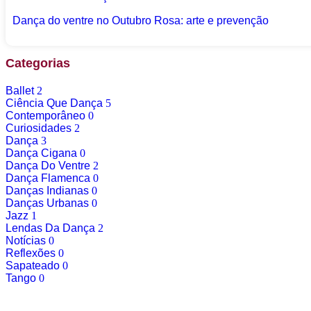
Dança do ventre no Outubro Rosa: arte e prevenção
Categorias
Ballet
2
Ciência Que Dança
5
Contemporâneo
0
Curiosidades
2
Dança
3
Dança Cigana
0
Dança Do Ventre
2
Dança Flamenca
0
Danças Indianas
0
Danças Urbanas
0
Jazz
1
Lendas Da Dança
2
Notícias
0
Reflexões
0
Sapateado
0
Tango
0