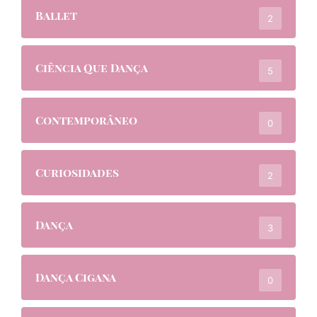
Ballet
2
Ciência Que Dança
5
Contemporâneo
0
Curiosidades
2
Dança
3
Dança Cigana
0