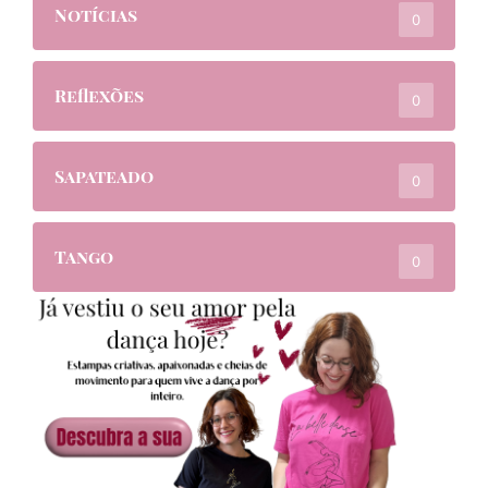
Notícias
0
Reflexões
0
Sapateado
0
Tango
0