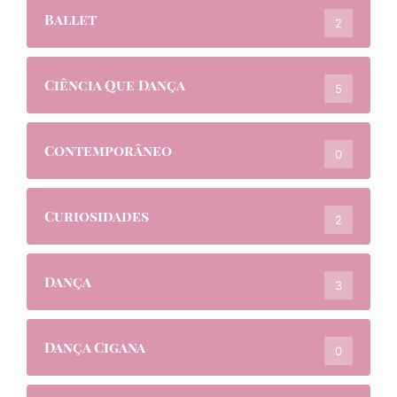
Ballet
2
Ciência Que Dança
5
Contemporâneo
0
Curiosidades
2
Dança
3
Dança Cigana
0