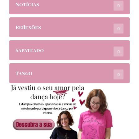
Notícias
0
Reflexões
0
Sapateado
0
Tango
0