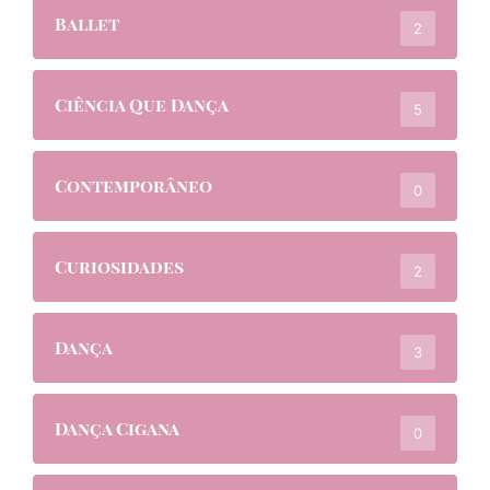
Ballet
2
Ciência Que Dança
5
Contemporâneo
0
Curiosidades
2
Dança
3
Dança Cigana
0