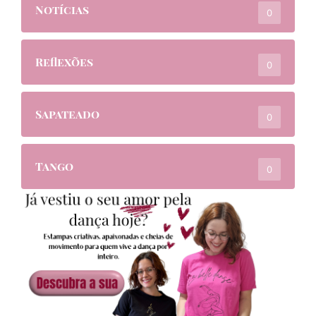
Notícias
0
Reflexões
0
Sapateado
0
Tango
0