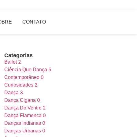
OBRE
CONTATO
Categorias
2
Ballet
5
Ciência Que Dança
0
Contemporâneo
2
Curiosidades
3
Dança
0
Dança Cigana
2
Dança Do Ventre
0
Dança Flamenca
0
Danças Indianas
0
Danças Urbanas