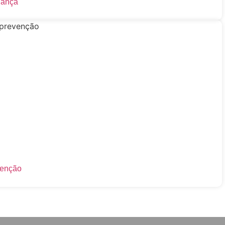
dança
venção