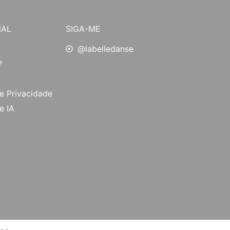
NAL
SIGA-ME
@labelledanse
?
de Privacidade
e IA