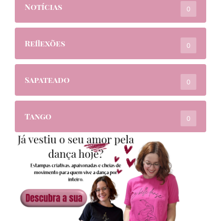
Notícias
0
Reflexões
0
Sapateado
0
Tango
0