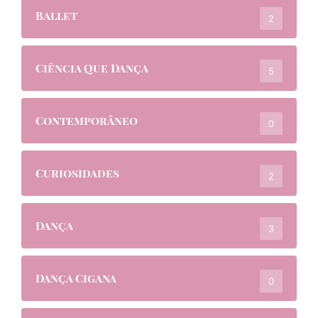
Ballet
2
Ciência Que Dança
5
Contemporâneo
0
Curiosidades
2
Dança
3
Dança Cigana
0