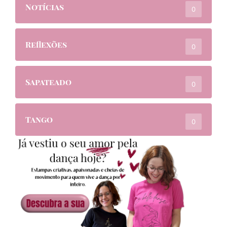
Notícias
0
Reflexões
0
Sapateado
0
Tango
0