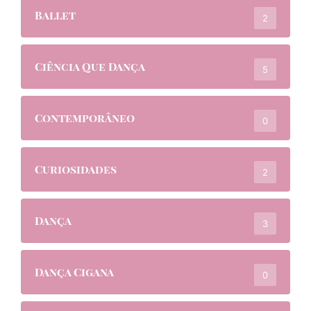
Ballet
2
Ciência Que Dança
5
Contemporâneo
0
Curiosidades
2
Dança
3
Dança Cigana
0