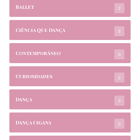
Ballet
2
Ciência Que Dança
5
Contemporâneo
0
Curiosidades
2
Dança
3
Dança Cigana
0