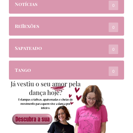
Notícias
0
Reflexões
0
Sapateado
0
Tango
0