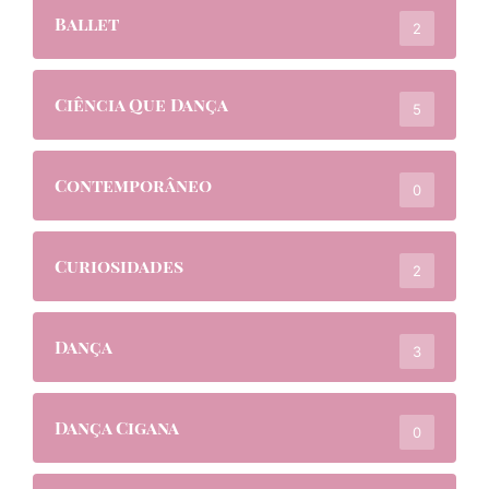
Ballet
2
Ciência Que Dança
5
Contemporâneo
0
Curiosidades
2
Dança
3
Dança Cigana
0