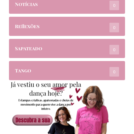
Notícias
0
Reflexões
0
Sapateado
0
Tango
0