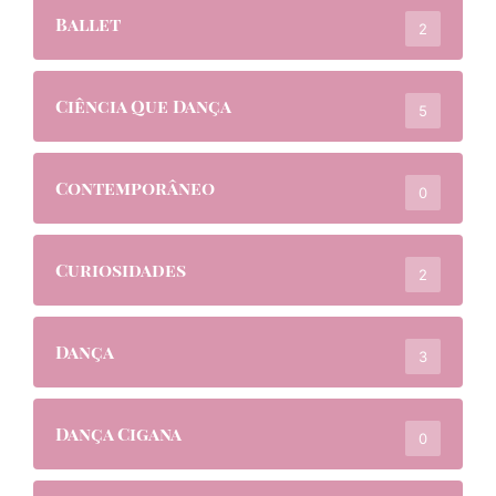
Ballet
2
Ciência Que Dança
5
Contemporâneo
0
Curiosidades
2
Dança
3
Dança Cigana
0