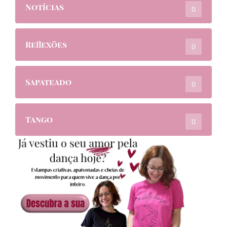
Notícias
0
Reflexões
0
Sapateado
0
Tango
0