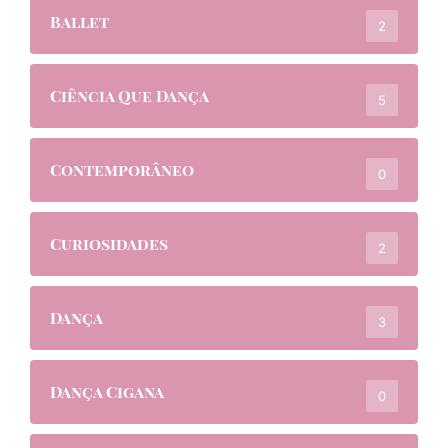
Ballet
2
Ciência Que Dança
5
Contemporâneo
0
Curiosidades
2
Dança
3
Dança Cigana
0