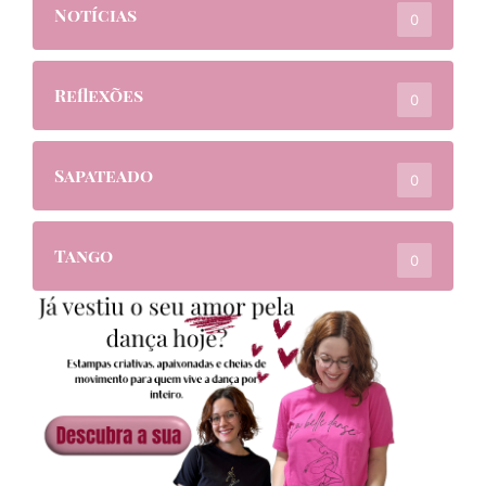
Notícias
0
Reflexões
0
Sapateado
0
Tango
0