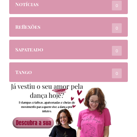
Notícias
0
Reflexões
0
Sapateado
0
Tango
0