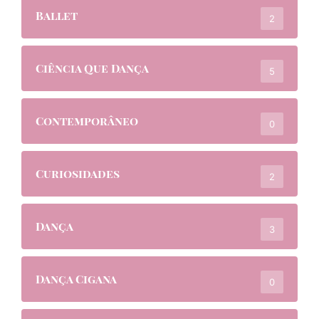
Ballet
2
Ciência Que Dança
5
Contemporâneo
0
Curiosidades
2
Dança
3
Dança Cigana
0