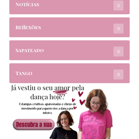
Notícias
0
Reflexões
0
Sapateado
0
Tango
0