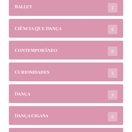
Ballet
2
Ciência Que Dança
5
Contemporâneo
0
Curiosidades
2
Dança
3
Dança Cigana
0