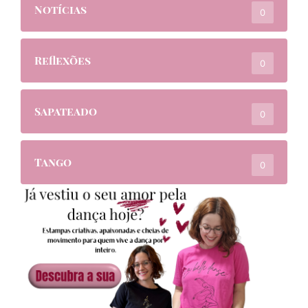
Notícias
0
Reflexões
0
Sapateado
0
Tango
0