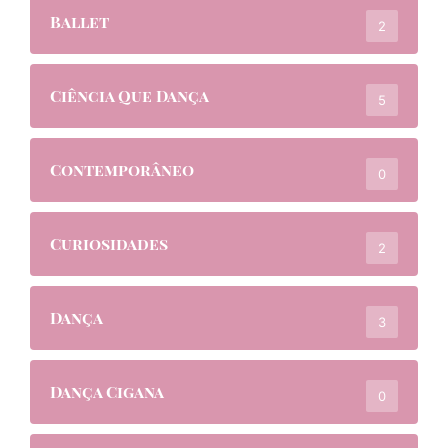
Ballet
2
Ciência Que Dança
5
Contemporâneo
0
Curiosidades
2
Dança
3
Dança Cigana
0