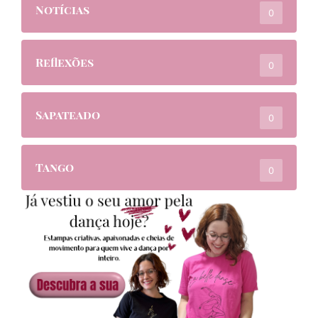
Notícias
0
Reflexões
0
Sapateado
0
Tango
0