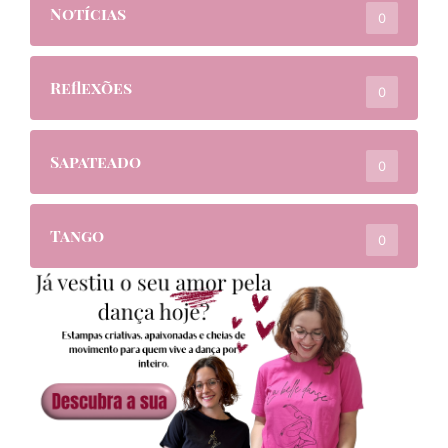
Notícias
0
Reflexões
0
Sapateado
0
Tango
0