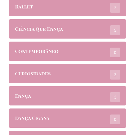
Ballet
2
Ciência Que Dança
5
Contemporâneo
0
Curiosidades
2
Dança
3
Dança Cigana
0