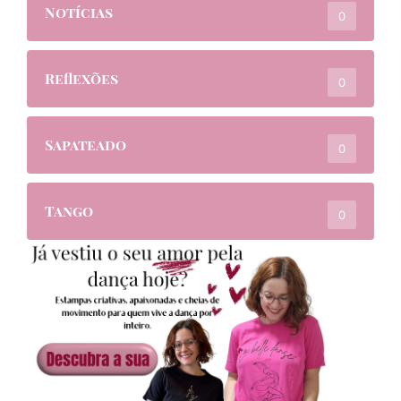
Notícias
0
Reflexões
0
Sapateado
0
Tango
0