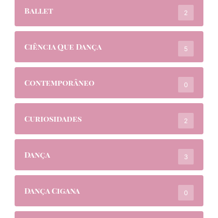
Ballet
2
Ciência Que Dança
5
Contemporâneo
0
Curiosidades
2
Dança
3
Dança Cigana
0