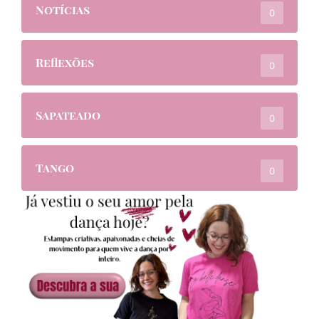
Notícias
0
Reflexões
0
Sapateado
0
Tango
0