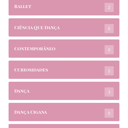
Ballet
2
Ciência Que Dança
5
Contemporâneo
0
Curiosidades
2
Dança
3
Dança Cigana
0