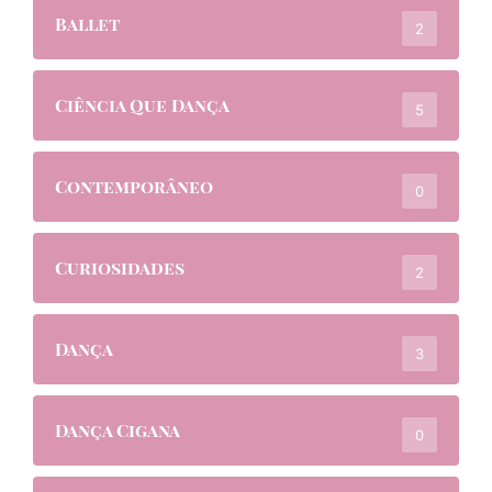
Ballet
2
Ciência Que Dança
5
Contemporâneo
0
Curiosidades
2
Dança
3
Dança Cigana
0