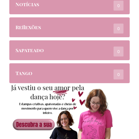
Notícias
0
Reflexões
0
Sapateado
0
Tango
0