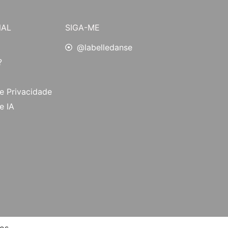
NAL
SIGA-ME
@labelledanse
?
de Privacidade
e IA
dos.