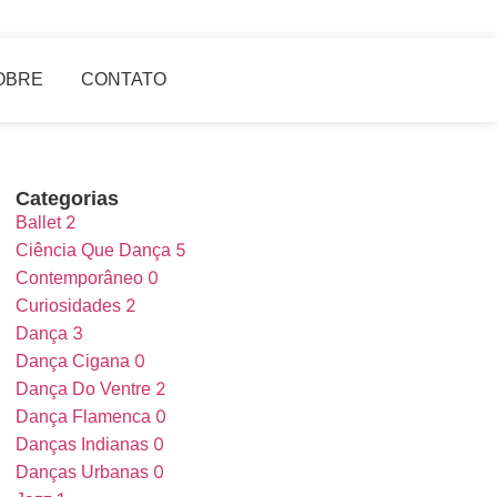
OBRE
CONTATO
Categorias
2
Ballet
5
Ciência Que Dança
0
Contemporâneo
2
Curiosidades
3
Dança
0
Dança Cigana
2
Dança Do Ventre
0
Dança Flamenca
0
Danças Indianas
0
Danças Urbanas