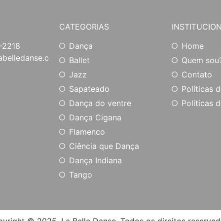
CATEGORIAS
INSTITUCIO
-2218
Dança
Home
belledanse.c
Ballet
Quem sou
Jazz
Contato
Sapateado
Políticas 
Dança do ventre
Políticas d
Dança Cigana
Flamenco
Ciência que Dança
Dança Indiana
Tango
yright © 2025. La Belle Danse. Todos os direitos reserva